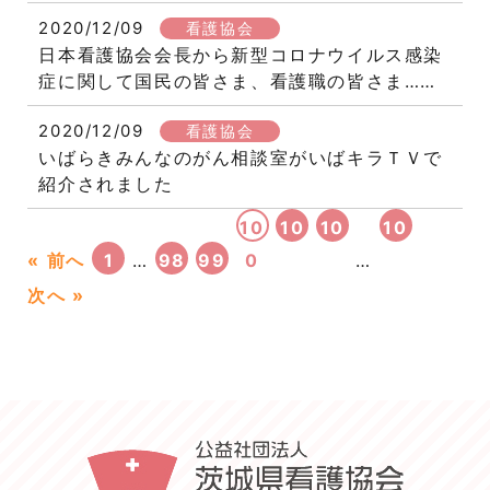
2020/12/09
看護協会
日本看護協会会長から新型コロナウイルス感染
症に関して国民の皆さま、看護職の皆さま……
2020/12/09
看護協会
いばらきみんなのがん相談室がいばキラＴＶで
紹介されました
10
10
10
10
« 前へ
1
…
98
99
0
1
2
…
6
次へ »